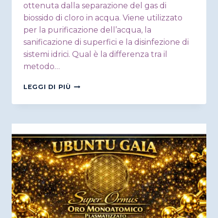
ottenuta dalla separazione del gas di
biossido di cloro in acqua. Viene utilizzato
per la purificazione dell’acqua, la
sanificazione di superfici e la disinfezione di
sistemi idrici. Qual è la differenza tra il
metodo…
DOMANDE
LEGGI DI PIÙ
FREQUENTI
SUL
BIOSSIDO
DI
CLORO
3000
PPM