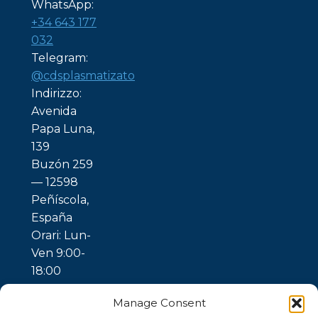
WhatsApp:
+34 643 177
032
Telegram:
@cdsplasmatizato
Indirizzo:
Avenida
Papa Luna,
139
Buzón 259
— 12598
Peñíscola,
España
Orari: Lun-
Ven 9:00-
18:00
Manage Consent