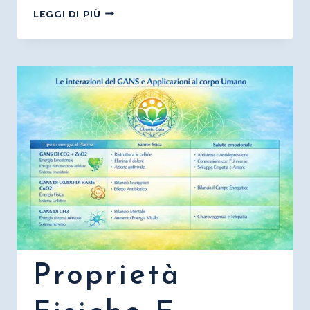
COS’È
LEGGI DI PIÙ
IL
DIOSSIDO
DI
CLORO
“CDS”?
Proprietà