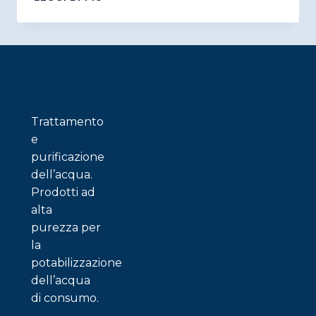
FISICHE
E
TECNICHE
DEI
GANS
PLASMA
Trattamento
e
purificazione
dell’acqua.
Prodotti ad
alta
purezza per
la
potabilizzazione
dell’acqua
di consumo.