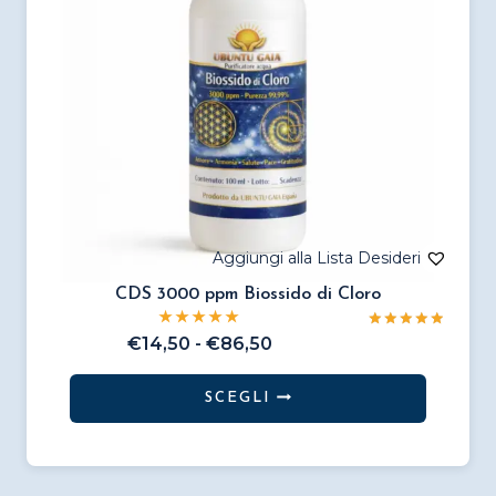
CDS 3000 ppm Biossido di Cloro
Valutato
Fascia
€
14,50
-
€
86,50
5.00
di
su 5
prezzo:
SCEGLI
da
Questo
€14,50
prodotto
a
€86,50
ha