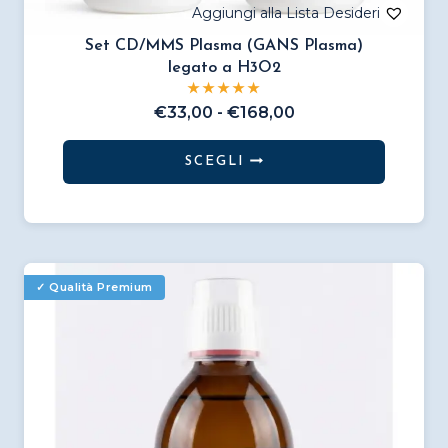
Set CD/MMS Plasma (GANS Plasma)
legato a H3O2
Fascia
€
33,00
-
€
168,00
di
prezzo:
SCEGLI
da
Questo
€33,00
prodotto
a
€168,00
ha
più
varianti.
Le
opzioni
possono
essere
scelte
nella