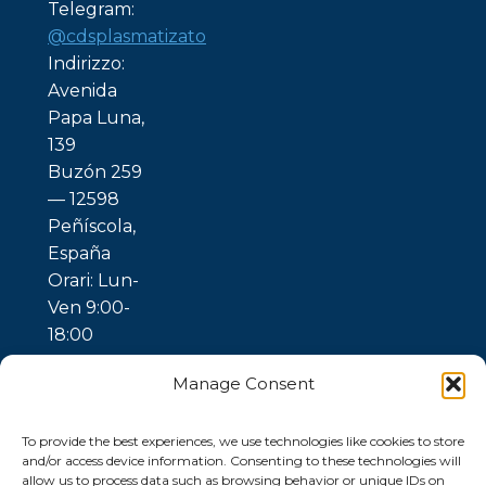
Telegram:
@cdsplasmatizato
Indirizzo:
Avenida
Papa Luna,
139
Buzón 259
— 12598
Peñíscola,
España
Orari: Lun-
Ven 9:00-
18:00
Manage Consent
To provide the best experiences, we use technologies like cookies to store
and/or access device information. Consenting to these technologies will
allow us to process data such as browsing behavior or unique IDs on