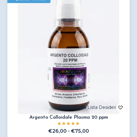
varianti.
Le
opzioni
possono
essere
scelte
nella
pagina
del
prodotto
Argento Colloidale Plasma 20 ppm
Fascia
€
26,00
-
€
75,00