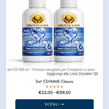
Set CD/MMS Classic
Fascia
€
22,00
-
€
99,50
di
prezzo:
SCEGLI
da