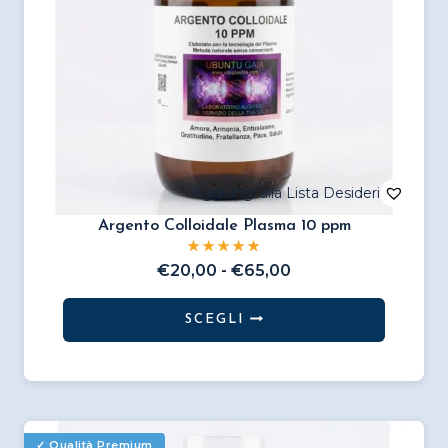
pagina
del
prodotto
Argento Colloidale Plasma 10 ppm
Fascia
€
20,00
-
€
65,00
di
prezzo:
SCEGLI
da
Questo
€20,00
prodotto
a
€65,00
ha
più