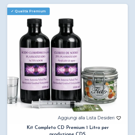
più
varianti.
Le
opzioni
possono
essere
scelte
nella
pagina
del
prodotto
Kit Completo CD Premium 1 Litro per
produzione CDS