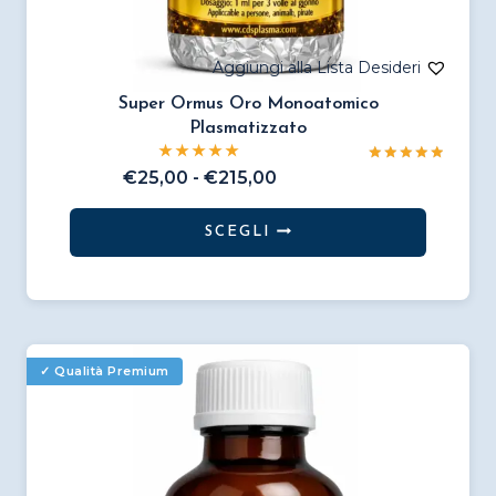
Super Ormus Oro Monoatomico
Plasmatizzato
Valutato
Fascia
€
25,00
-
€
215,00
5.00
di
su 5
prezzo:
SCEGLI
da
Questo
€25,00
prodotto
a
€215,00
ha
più
varianti.
Le
opzioni
possono
essere