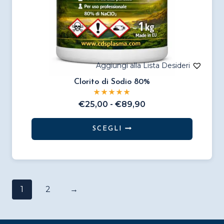
Clorito di Sodio 80%
Fascia
€
25,00
-
€
89,90
di
prezzo:
SCEGLI
da
Questo
€25,00
prodotto
a
€89,90
ha
più
1
2
→
varianti.
Le
opzioni