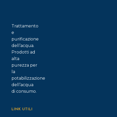
possono
essere
scelte
nella
Trattamento
pagina
e
del
purificazione
prodotto
dell’acqua.
Prodotti ad
alta
purezza per
la
potabilizzazione
dell’acqua
di consumo.
LINK UTILI