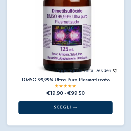
scelte
nella
pagina
del
prodotto
DMSO 99,99% Ultra Puro Plasmatizzato
Fascia
€
19,90
-
€
99,50
di
prezzo:
SCEGLI
da
Questo
€19,90
prodotto
a