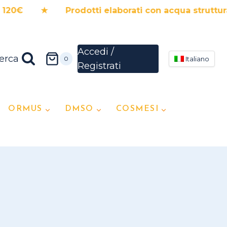
0€ ★ Prodotti elaborati con acqua strutturat
erca
0
Italiano
ORMUS
DMSO
COSMESI