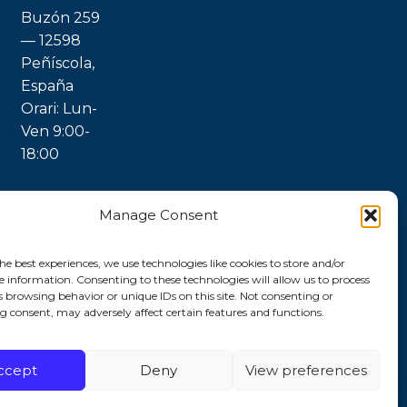
Buzón 259
— 12598
Peñíscola,
España
Orari: Lun-
Ven 9:00-
18:00
Manage Consent
he best experiences, we use technologies like cookies to store and/or
e information. Consenting to these technologies will allow us to process
s browsing behavior or unique IDs on this site. Not consenting or
 consent, may adversely affect certain features and functions.
ccept
Deny
View preferences