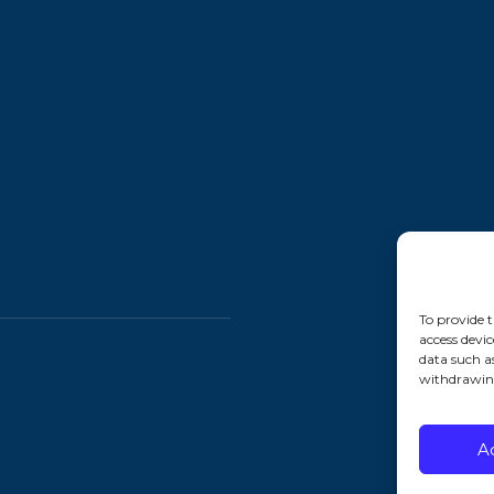
To provide t
access devic
data such a
withdrawing
A