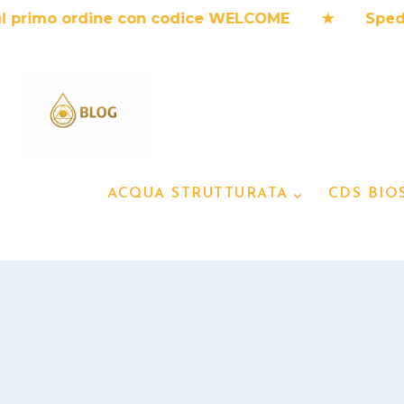
Salta
 primo ordine con codice WELCOME ★ Spedizion
al
contenuto
ACQUA STRUTTURATA
CDS BIO