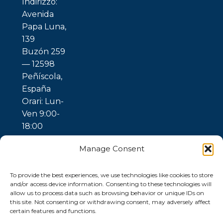
Indirizzo:
Avenida
Papa Luna,
139
Buzón 259
— 12598
Peñíscola,
España
Orari: Lun-
Ven 9:00-
18:00
Manage Consent
To provide the best experiences, we use technologies like cookies to store
and/or access device information. Consenting to these technologies will
allow us to process data such as browsing behavior or unique IDs on
this site. Not consenting or withdrawing consent, may adversely affect
certain features and functions.
© 2026 Ubuntu
Gaia —