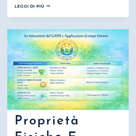
COS’È
LEGGI DI PIÙ
IL
DIOSSIDO
DI
CLORO
“CDS”?
Proprietà