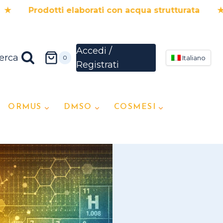
 elaborati con acqua strutturata ★ 5% di sc
erca
0
Italiano
ORMUS
DMSO
COSMESI