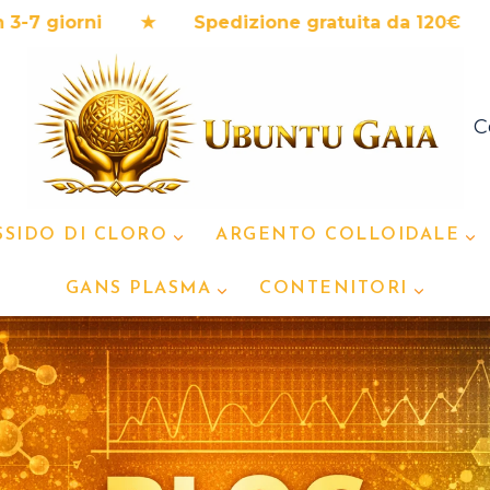
rni ★ Spedizione gratuita da 120€ ★ Prodotti
C
SSIDO DI CLORO
ARGENTO COLLOIDALE
GANS PLASMA
CONTENITORI