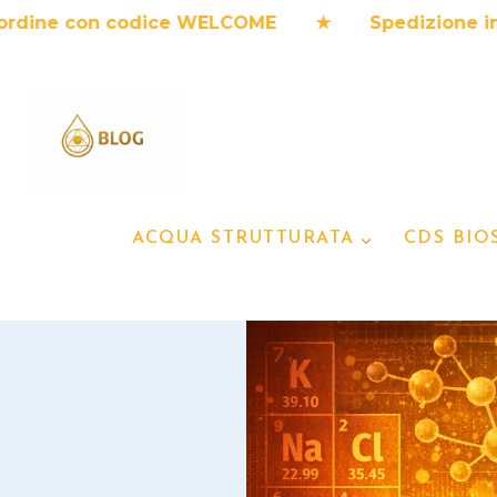
Salta
 con codice WELCOME ★ Spedizione in 3-7 gio
al
contenuto
ACQUA STRUTTURATA
CDS BIO