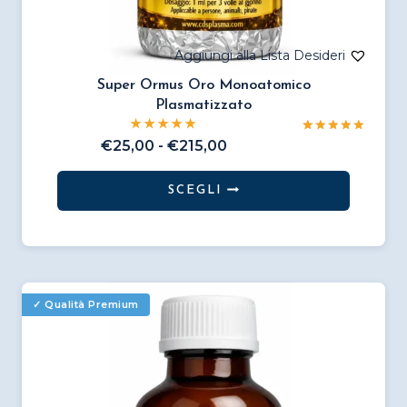
Super Ormus Oro Monoatomico
Plasmatizzato
Valutato
Fascia
€
25,00
-
€
215,00
5.00
di
su 5
prezzo:
SCEGLI
da
Questo
€25,00
prodotto
a
€215,00
ha
più
varianti.
Le
opzioni
possono
essere