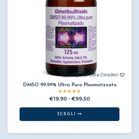
scelte
nella
pagina
del
prodotto
DMSO 99,99% Ultra Puro Plasmatizzato
Fascia
€
19,90
-
€
99,50
di
prezzo:
SCEGLI
da
Questo
€19,90
prodotto
a