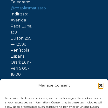
Telegram:
@cdsplasmatizato
Indirizzo:
Avenida
Papa Luna,
139
Buzón 259
— 12598
Peñíscola,
España
Orari: Lun-
Ven 9:00-
18:00
Manage Consent
To provide the best experiences, we use technologies like cookies to store
and/or access device information. Consenting to these technologies will
allow us to process data such as browsing behavior or unique IDs on