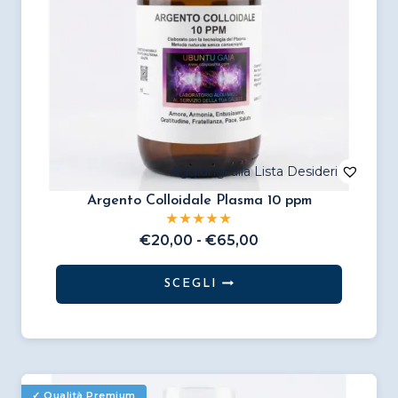
pagina
del
prodotto
Argento Colloidale Plasma 10 ppm
Fascia
€
20,00
-
€
65,00
di
prezzo:
SCEGLI
da
Questo
€20,00
prodotto
a
€65,00
ha
più