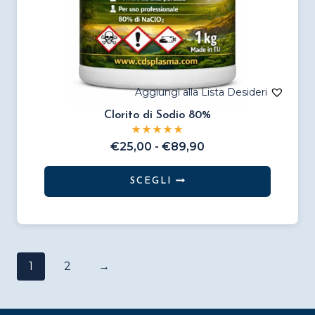
Clorito di Sodio 80%
Fascia
€
25,00
-
€
89,90
di
prezzo:
SCEGLI
da
Questo
€25,00
prodotto
a
€89,90
ha
più
1
2
→
varianti.
Le
opzioni