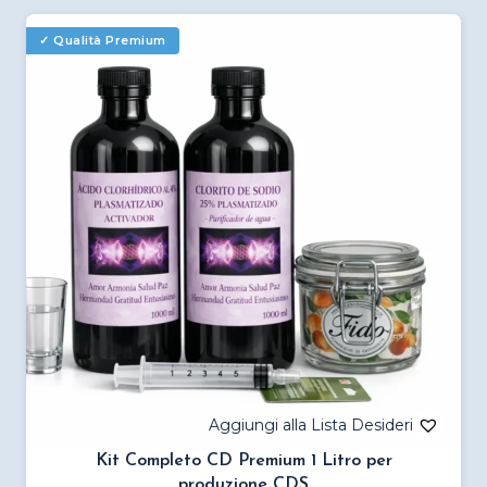
più
varianti.
Le
opzioni
possono
essere
scelte
nella
pagina
del
prodotto
Kit Completo CD Premium 1 Litro per
produzione CDS