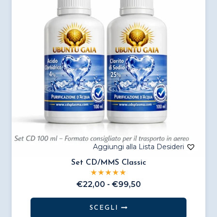
Set CD/MMS Classic
Fascia
€
22,00
-
€
99,50
di
prezzo:
SCEGLI
da