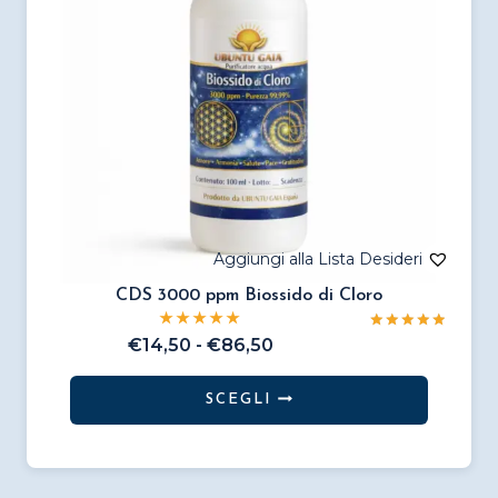
CDS 3000 ppm Biossido di Cloro
Valutato
Fascia
€
14,50
-
€
86,50
5.00
di
su 5
prezzo:
SCEGLI
da
Questo
€14,50
prodotto
a
€86,50
ha