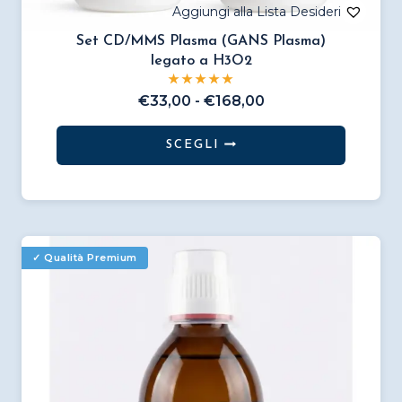
Set CD/MMS Plasma (GANS Plasma)
legato a H3O2
Fascia
€
33,00
-
€
168,00
di
prezzo:
SCEGLI
da
Questo
€33,00
prodotto
a
€168,00
ha
più
varianti.
Le
opzioni
possono
essere
scelte
nella