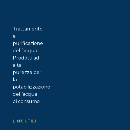
possono
essere
scelte
nella
Trattamento
pagina
e
del
purificazione
prodotto
dell’acqua.
Prodotti ad
alta
purezza per
la
potabilizzazione
dell’acqua
di consumo.
LINK UTILI