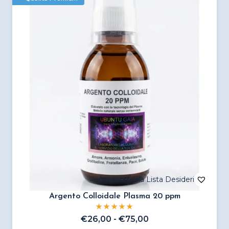
varianti.
Le
opzioni
possono
essere
scelte
nella
pagina
del
prodotto
Argento Colloidale Plasma 20 ppm
Fascia
€
26,00
-
€
75,00