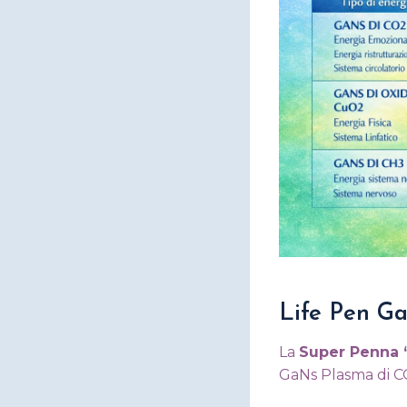
Life Pen G
La
Super Penna “
GaNs Plasma di C