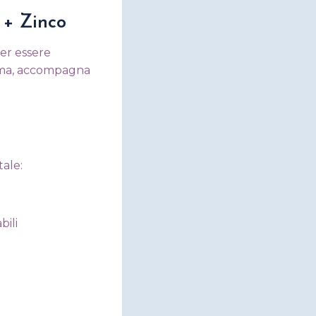
 + Zinco
er essere
asma, accompagna
ale:
bili