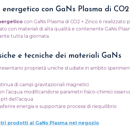
o energetico con GaNs Plasma di CO2
nergetico
con GaNs Plasma di CO2 + Zinco è realizzato p
zato con materiali di alta qualità e contenente GaNs Pl
ante tutta la giornata.
isiche e tecniche dei materiali GaNs
presentano proprietà uniche studiate in ambito speriment
tinua di campi gravitazionali magnetici
on l’acqua modificandone parametri fisico-chimici osserva
pH dell’acqua
asferire energia e supportare processi di riequilibrio
ostri prodotti al GaNs Plasma nel negozio