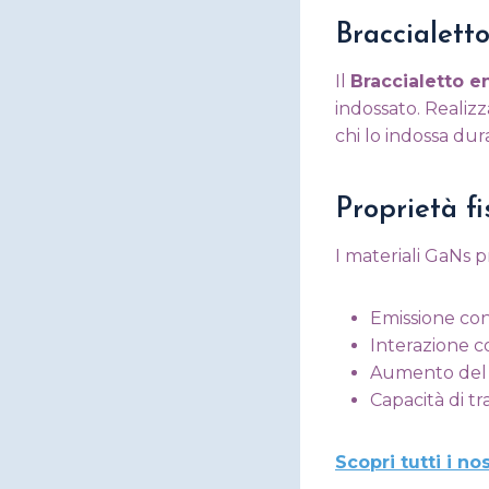
Braccialett
Il
Braccialetto e
indossato. Realiz
chi lo indossa dur
Proprietà f
I materiali GaNs 
Emissione con
Interazione c
Aumento del 
Capacità di tr
Scopri tutti i n