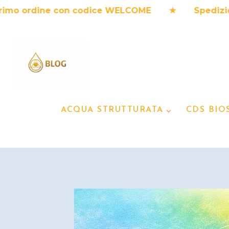
Salta
ordine con codice WELCOME ★ Spedizione in 3
al
contenuto
ACQUA STRUTTURATA
CDS BIO