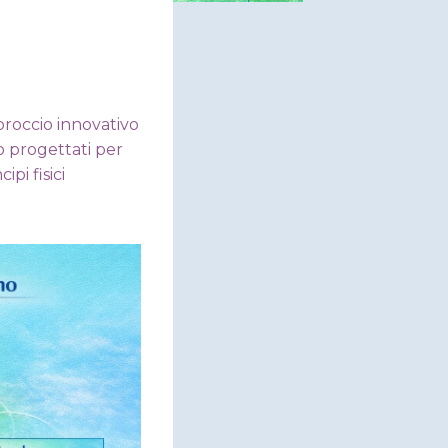
roccio innovativo
o progettati per
pi fisici