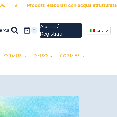
odotti elaborati con acqua strutturata ★ 5%
erca
0
Italiano
ORMUS
DMSO
COSMESI