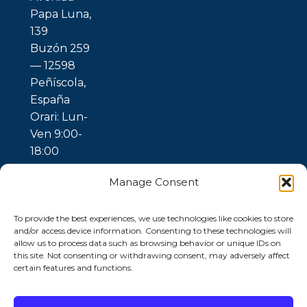
Papa Luna,
139
Buzón 259
— 12598
Peñíscola,
España
Orari: Lun-
Ven 9:00-
18:00
Manage Consent
To provide the best experiences, we use technologies like cookies to store
and/or access device information. Consenting to these technologies will
allow us to process data such as browsing behavior or unique IDs on
this site. Not consenting or withdrawing consent, may adversely affect
certain features and functions.
© 2026 Ubuntu
Gaia —
Trattamento