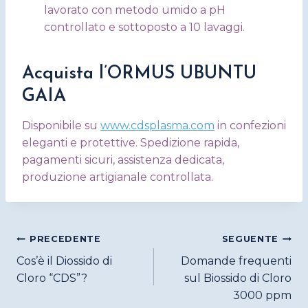
lavorato con metodo umido a pH
controllato e sottoposto a 10 lavaggi.
Acquista l’ORMUS UBUNTU
GAIA
Disponibile su
www.cdsplasma.com
in confezioni
eleganti e protettive. Spedizione rapida,
pagamenti sicuri, assistenza dedicata,
produzione artigianale controllata.
Navigazione
PRECEDENTE
SEGUENTE
articoli
Cos’è il Diossido di
Domande frequenti
Cloro “CDS”?
sul Biossido di Cloro
3000 ppm