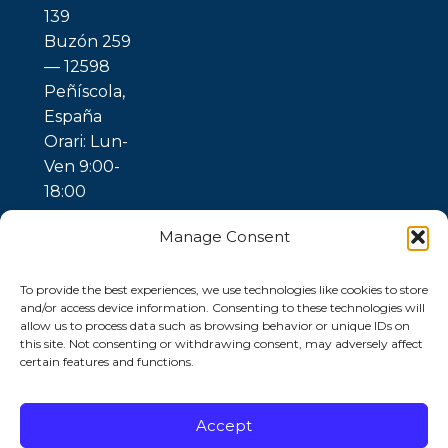
139
Buzón 259
— 12598
Peñíscola,
España
Orari: Lun-
Ven 9:00-
18:00
Manage Consent
To provide the best experiences, we use technologies like cookies to store
and/or access device information. Consenting to these technologies will
allow us to process data such as browsing behavior or unique IDs on
this site. Not consenting or withdrawing consent, may adversely affect
certain features and functions.
© 2026 Ubuntu
Gaia —
Trattamento
dell’Acqua |
Accept
Privacy Policy
|