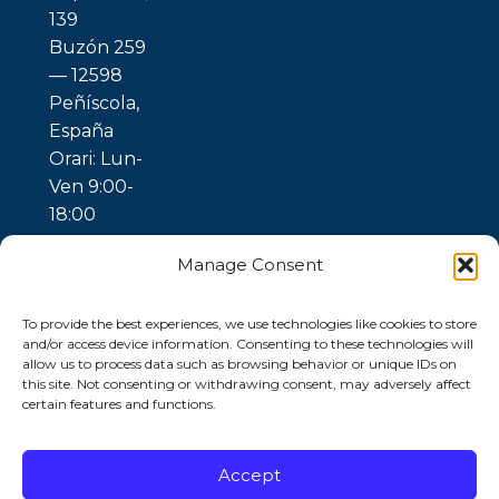
139
Buzón 259
— 12598
Peñíscola,
España
Orari: Lun-
Ven 9:00-
18:00
Manage Consent
To provide the best experiences, we use technologies like cookies to store
and/or access device information. Consenting to these technologies will
allow us to process data such as browsing behavior or unique IDs on
this site. Not consenting or withdrawing consent, may adversely affect
certain features and functions.
© 2026 Ubuntu
Gaia —
Trattamento
dell’Acqua |
Accept
Privacy Policy
|