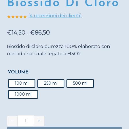
Biossido Di Cloro
(
4
recensioni dei clienti)
Valutato
4
5.00
su 5
Fascia
su base di
€
14,50
-
€
86,50
recensioni
di
Biossido di cloro purezza 100% elaborato con
prezzo:
metodo naturale legato a H3O2
da
€14,50
VOLUME
a
100 ml
250 ml
500 ml
€86,50
1000 ml
CDS
−
+
3000