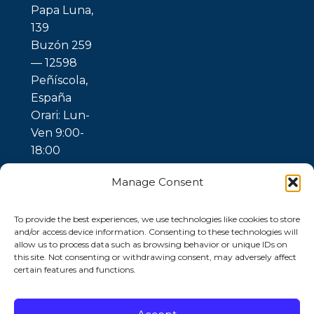
Papa Luna,
139
Buzón 259
— 12598
Peñíscola,
España
Orari: Lun-
Ven 9:00-
18:00
Manage Consent
To provide the best experiences, we use technologies like cookies to store
and/or access device information. Consenting to these technologies will
allow us to process data such as browsing behavior or unique IDs on
this site. Not consenting or withdrawing consent, may adversely affect
certain features and functions.
© 2026 Ubuntu
Gaia —
Trattamento
dell’Acqua |