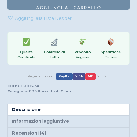
ppm
AGGIUNGI AL CARRELLO
Biossido
di
Cloro
quantità
Qualità
Controllo di
Prodotto
Spedizione
Certificata
Lotto
Vegano
Sicura
Pagamenti sicuri:
Bonifico
PayPal
VISA
MC
COD:
UG-CDS-3K
Categoria:
CDS Biossido di Cloro
Descrizione
Informazioni aggiuntive
Recensioni (4)