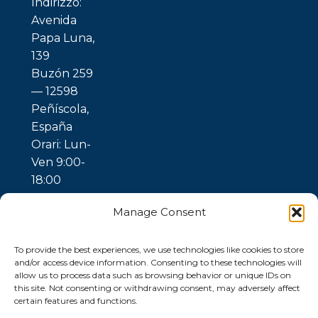
Indirizzo:
Avenida
Papa Luna,
139
Buzón 259
— 12598
Peñíscola,
España
Orari: Lun-
Ven 9:00-
18:00
Manage Consent
To provide the best experiences, we use technologies like cookies to store
and/or access device information. Consenting to these technologies will
allow us to process data such as browsing behavior or unique IDs on
this site. Not consenting or withdrawing consent, may adversely affect
certain features and functions.
© 2026 Ubuntu
Gaia —