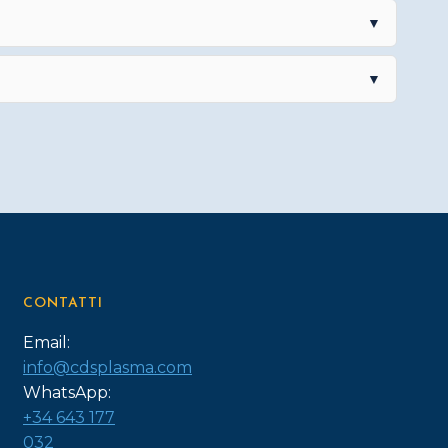
▼
▼
CONTATTI
Email:
info@cdsplasma.com
WhatsApp:
+34 643 177
032