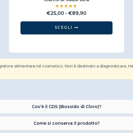
Clorito di Sodio 80%
Fascia
€
25,00
-
€
89,90
di
prezzo:
SCEGLI
da
Questo
€25,00
prodotto
a
€89,90
ha
più
atore alimentare né cosmetico. Non è destinato a diagnosticare, trat
varianti.
Le
opzioni
possono
essere
scelte
Cos'è il CDS (Biossido di Cloro)?
nella
pagina
Come si conserva il prodotto?
del