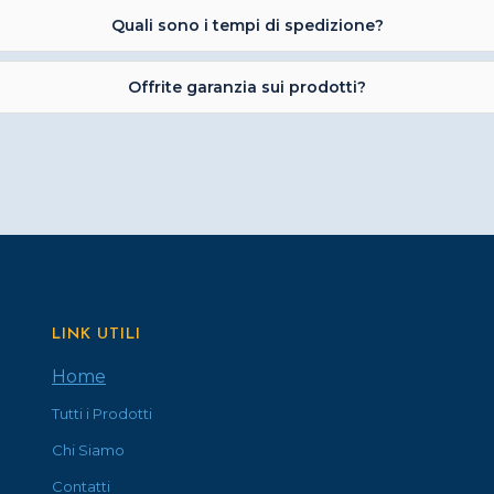
prodotto
Quali sono i tempi di spedizione?
Offrite garanzia sui prodotti?
LINK UTILI
Home
Tutti i Prodotti
Chi Siamo
Contatti