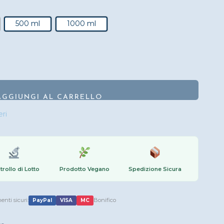
500 ml
1000 ml
50
AGGIUNGI AL CARRELLO
trollo di Lotto
Prodotto Vegano
Spedizione Sicura
nti sicuri:
Bonifico
PayPal
VISA
MC