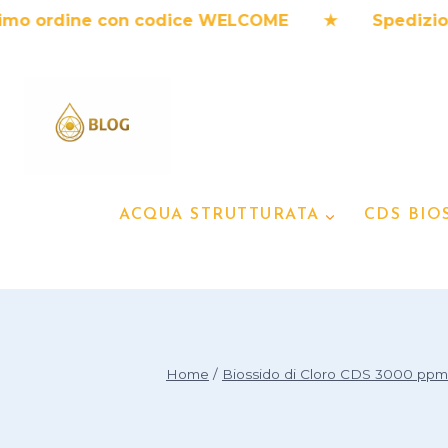
Salta
 ordine con codice WELCOME ★ Spedizione in 
al
contenuto
ACQUA STRUTTURATA
CDS BIO
Home
/
Biossido di Cloro CDS 3000 ppm 