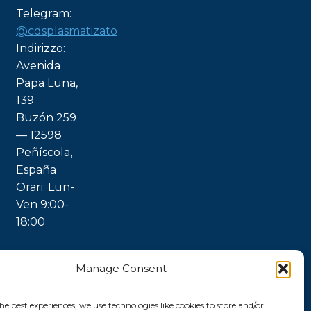
Telegram:
@cdsplasmatizato
Indirizzo:
Avenida
Papa Luna,
139
Buzón 259
— 12598
Peñíscola,
España
Orari: Lun-
Ven 9:00-
18:00
Manage Consent
he best experiences, we use technologies like cookies to store and/or