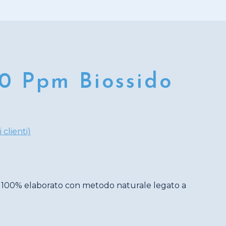
0 Ppm Biossido
 clienti)
ia
a 100% elaborato con metodo naturale legato a
o:
50