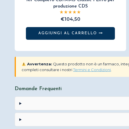
Kit Completo CD/MMS Classic 1 Litro per
produzione CDS
€
104,50
AGGIUNGI AL CARRELLO
Avvertenza:
Questo prodotto non è un farmaco, integr
completi consultare i nostri
Termini e Condizioni
.
Domande Frequenti