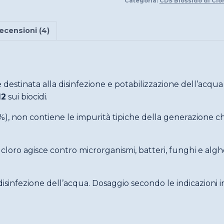
Categoria:
CDS Biossido di Clo
ecensioni (4)
e destinata alla disinfezione e potabilizzazione dell’a
12
sui biocidi.
%), non contiene le impurità tipiche della generazione chi
di cloro agisce contro microrganismi, batteri, funghi e alg
sinfezione dell’acqua. Dosaggio secondo le indicazioni in 