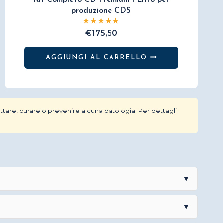
Kit Completo CD Premium 1 Litro per
produzione CDS
€
175,50
AGGIUNGI AL CARRELLO
tare, curare o prevenire alcuna patologia. Per dettagli
▼
▼