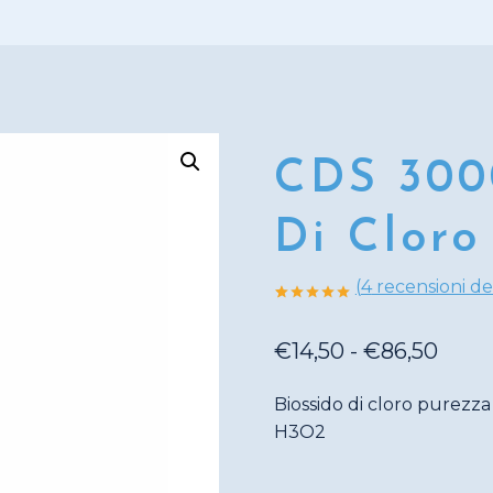
CDS 300
Di Cloro
(
4
recensioni dei
Valutato
4
5.00
su 5
Fasc
su base di
€
14,50
-
€
86,50
recensioni
di
Biossido di cloro purezz
prezz
H3O2
da
€14,