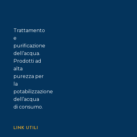
possono
essere
scelte
nella
Trattamento
pagina
e
del
purificazione
prodotto
dell’acqua.
Prodotti ad
alta
purezza per
la
potabilizzazione
dell’acqua
di consumo.
LINK UTILI