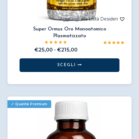
Super Ormus Oro Monoatomico
Plasmatizzato
Valutato
Fascia
€
25,00
-
€
215,00
5.00
di
su 5
prezzo:
SCEGLI
da
Questo
€25,00
prodotto
a
€215,00
ha
più
varianti.
Le
opzioni
possono
essere