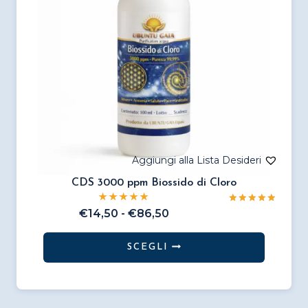
CDS 3000 ppm Biossido di Cloro
Valutato
Fascia
€
14,50
-
€
86,50
5.00
di
su 5
prezzo:
SCEGLI
da
Questo
€14,50
prodotto
a
€86,50
ha