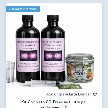
più
varianti.
Le
opzioni
possono
essere
scelte
nella
pagina
del
prodotto
Kit Completo CD Premium 1 Litro per
produzione CDS