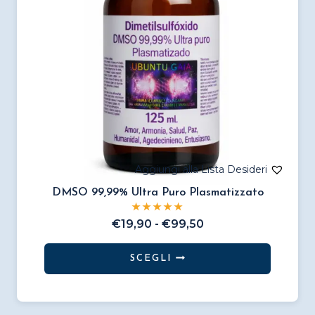
scelte
nella
pagina
del
prodotto
DMSO 99,99% Ultra Puro Plasmatizzato
Fascia
€
19,90
-
€
99,50
di
prezzo:
SCEGLI
da
Questo
€19,90
prodotto
a