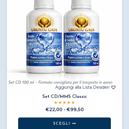
Set CD/MMS Classic
Fascia
€
22,00
-
€
99,50
di
prezzo:
SCEGLI
da