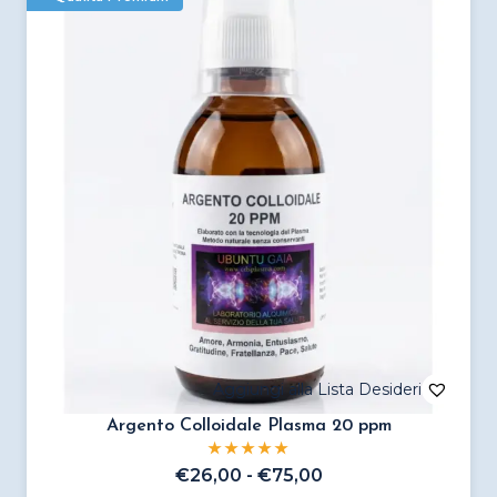
varianti.
Le
opzioni
possono
essere
scelte
nella
pagina
del
prodotto
Argento Colloidale Plasma 20 ppm
Fascia
€
26,00
-
€
75,00