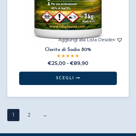
Clorito di Sodio 80%
Fascia
€
25,00
-
€
89,90
di
prezzo:
SCEGLI
da
Questo
€25,00
prodotto
a
€89,90
ha
più
1
2
→
varianti.
Le
opzioni