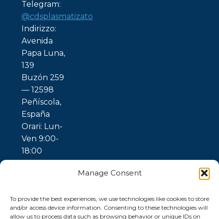
Telegram:
@cdsplasmatizato
Indirizzo:
Avenida
Papa Luna,
139
Buzón 259
— 12598
Peñíscola,
España
Orari: Lun-
Ven 9:00-
18:00
Manage Consent
To provide the best experiences, we use technologies like cookies to store
and/or access device information. Consenting to these technologies will
allow us to process data such as browsing behavior or unique IDs on