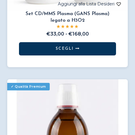
Set CD/MMS Plasma (GANS Plasma)
legato a H3O2
Fascia
€
33,00
-
€
168,00
di
prezzo:
SCEGLI
da
Questo
€33,00
prodotto
a
€168,00
ha
più
varianti.
Le
opzioni
possono
essere
scelte
nella