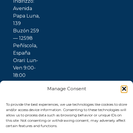
Indirizzo:
Avenida
Papa Luna,
139
Buzón 259
— 12598
Peñíscola,
España
Orari: Lun-
Ven 9:00-
18:00
Manage Consent
To provide the best experiences, we use technologies like cookies to store
and/or access device information. Consenting to these technologies will
allow us to process data such as browsing behavior or unique IDs on
this site. Not consenting or withdrawing consent, may adversely affect
certain features and functions.
© 2026 Ubuntu
Gaia —