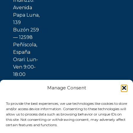
Indirizzo:
Avenida
Papa Luna,
139
Buzón 259
— 12598
Peñíscola,
España
Orari: Lun-
Ven 9:00-
18:00
Manage Consent
To provide the best experiences, we use technologies like cookies to store
and/or access device information. Consenting to these technologies will
allow us to process data such as browsing behavior or unique IDs on
this site. Not consenting or withdrawing consent, may adversely affect
certain features and functions.
© 2026 Ubuntu
Gaia —