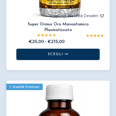
Super Ormus Oro Monoatomico
Plasmatizzato
Valutato
Fascia
€
25,00
-
€
215,00
5.00
di
su 5
prezzo:
SCEGLI
da
Questo
€25,00
prodotto
a
€215,00
ha
più
varianti.
Le
opzioni
possono
essere