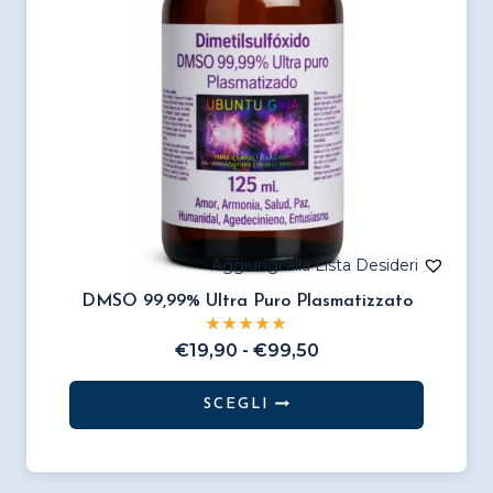
scelte
nella
pagina
del
prodotto
DMSO 99,99% Ultra Puro Plasmatizzato
Fascia
€
19,90
-
€
99,50
di
prezzo:
SCEGLI
da
Questo
€19,90
prodotto
a