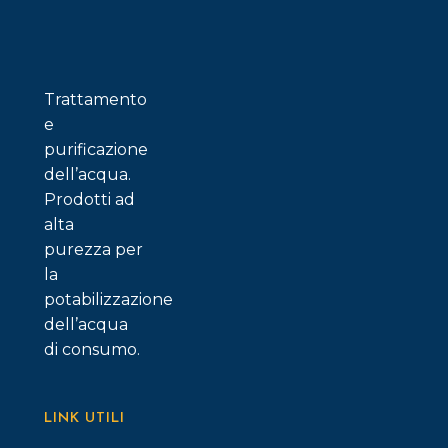
possono
essere
scelte
nella
Trattamento
pagina
e
del
purificazione
prodotto
dell’acqua.
Prodotti ad
alta
purezza per
la
potabilizzazione
dell’acqua
di consumo.
LINK UTILI