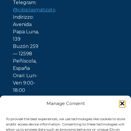
Telegram:
@cdsplasmatizato
Indirizzo:
Avenida
Papa Luna,
139
Buzón 259
— 12598
Peñíscola,
España
Orari: Lun-
Ven 9:00-
18:00
Manage Consent
To provide the best experiences, we use technologies like cookies to store
and/or access device information. Consenting to these technologies will
allow us to process data such as browsing behavior or unique IDs on