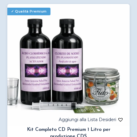
più
varianti.
Le
opzioni
possono
essere
scelte
nella
pagina
del
prodotto
Kit Completo CD Premium 1 Litro per
produzione CDS