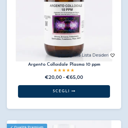
pagina
del
prodotto
Argento Colloidale Plasma 10 ppm
Fascia
€
20,00
-
€
65,00
di
prezzo:
SCEGLI
da
Questo
€20,00
prodotto
a
€65,00
ha
più