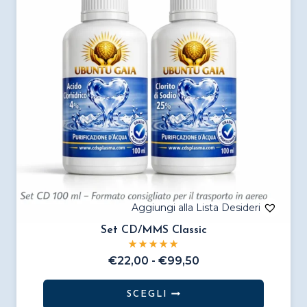
Set CD/MMS Classic
Fascia
€
22,00
-
€
99,50
di
prezzo:
SCEGLI
da