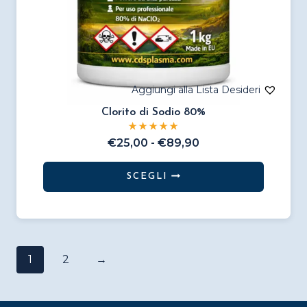
Clorito di Sodio 80%
Fascia
€
25,00
-
€
89,90
di
prezzo:
SCEGLI
da
Questo
€25,00
prodotto
a
€89,90
ha
più
1
2
→
varianti.
Le
opzioni