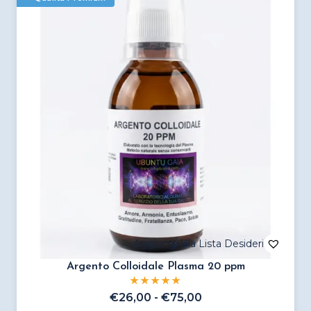
varianti.
Le
opzioni
possono
essere
scelte
nella
pagina
del
prodotto
Argento Colloidale Plasma 20 ppm
Fascia
€
26,00
-
€
75,00