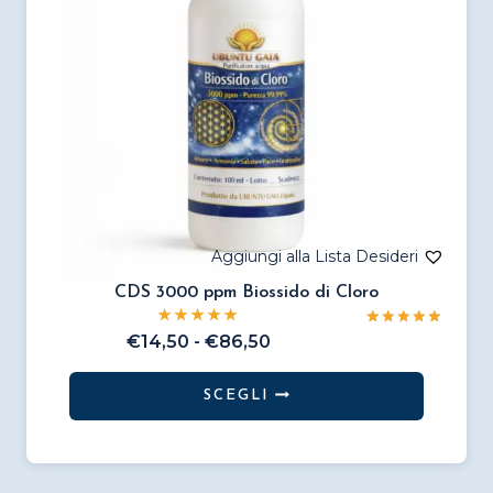
CDS 3000 ppm Biossido di Cloro
Valutato
Fascia
€
14,50
-
€
86,50
5.00
di
su 5
prezzo:
SCEGLI
da
Questo
€14,50
prodotto
a
€86,50
ha