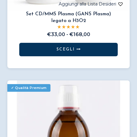
Set CD/MMS Plasma (GANS Plasma)
legato a H3O2
Fascia
€
33,00
-
€
168,00
di
prezzo:
SCEGLI
da
Questo
€33,00
prodotto
a
€168,00
ha
più
varianti.
Le
opzioni
possono
essere
scelte
nella