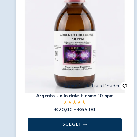
Argento Colloidale Plasma 10 ppm
Fascia
€
20,00
-
€
65,00
di
prezzo:
SCEGLI
da
Questo
€20,00