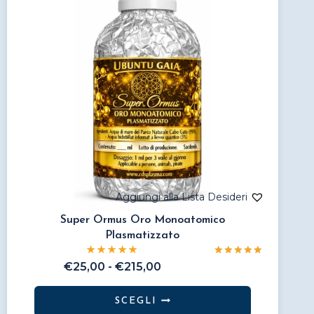
possono
essere
scelte
nella
pagina
del
prodotto
Super Ormus Oro Monoatomico
Plasmatizzato
Valutato
Fascia
€
25,00
-
€
215,00
5.00
di
su 5
prezzo:
SCEGLI
da