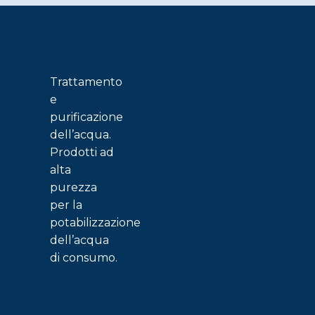
scelte
nella
pagina
del
Trattamento
prodotto
e
purificazione
dell’acqua.
Prodotti ad
alta
purezza
per la
potabilizzazione
dell’acqua
di consumo.