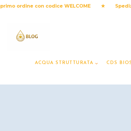
Salta
o ordine con codice WELCOME ★ Spedizione in
al
contenuto
ACQUA STRUTTURATA
CDS BIO