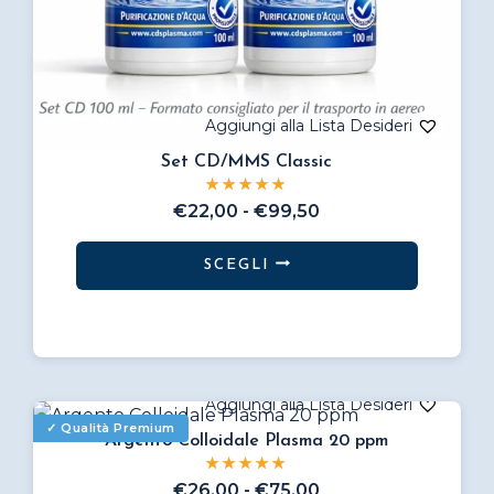
Set CD/MMS Classic
Fascia
€
22,00
-
€
99,50
di
prezzo:
SCEGLI
da
Questo
€22,00
prodotto
a
€99,50
ha
più
varianti.
Le
Argento Colloidale Plasma 20 ppm
opzioni
Fascia
€
26,00
-
€
75,00