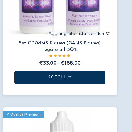
Set CD/MMS Plasma (GANS Plasma)
legato a H3O2
Fascia
€
33,00
-
€
168,00
di
prezzo:
SCEGLI
da
Questo
€33,00
prodotto
a
€168,00
ha
più
varianti.
Le
opzioni