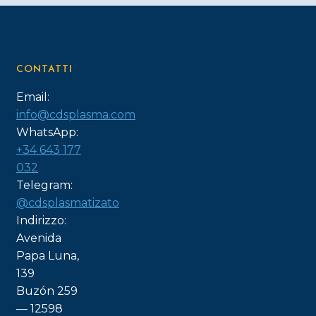
scelte
nella
pagina
del
CONTATTI
prodotto
Email:
info@cdsplasma.com
WhatsApp:
+34 643 177
032
Telegram:
@cdsplasmatizato
Indirizzo:
Avenida
Papa Luna,
139
Buzón 259
— 12598